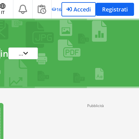
Accedi
Registrati
16
IT
in
...
Pubblicità