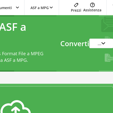
trumenti
ASF a MPG
Assistenza
Prezzi
ASF a
Converti
...
s Format File a MPEG
da ASF a MPG
.