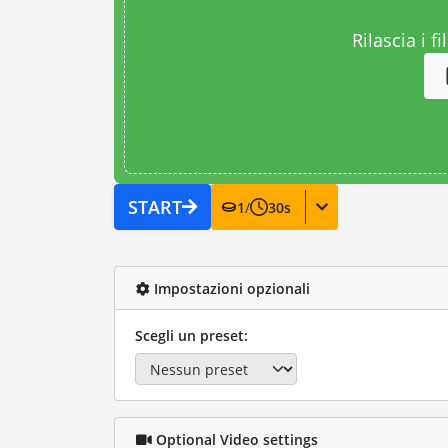
Rilascia i fi
START
1
/
30
s
Impostazioni opzionali
Scegli un preset:
Optional Video settings