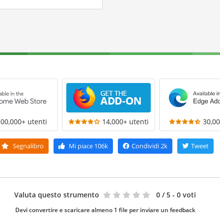
300,000+ utenti
14,000+ utenti
30,00
Segnalibro
Mi piace
106k
Condividi
2k
Tweet
Valuta questo strumento
0
/ 5 - 0 voti
Devi convertire e scaricare almeno 1 file per inviare un feedback