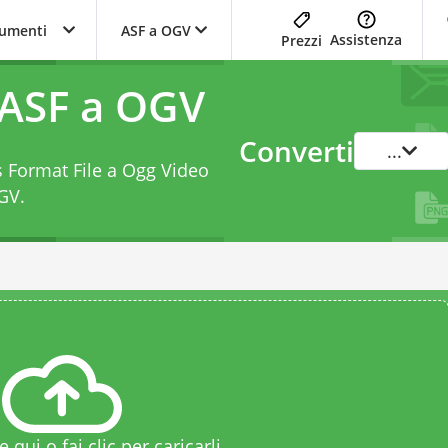
trumenti
ASF a OGV
Assistenza
Prezzi
 ASF a OGV
Converti
...
s Format File a Ogg Video
OGV
.
le qui o fai clic per caricarli