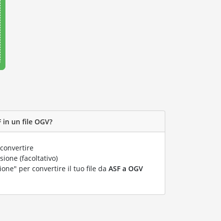
 in un file OGV?
convertire
ione (facoltativo)
ione" per convertire il tuo file da
ASF a OGV