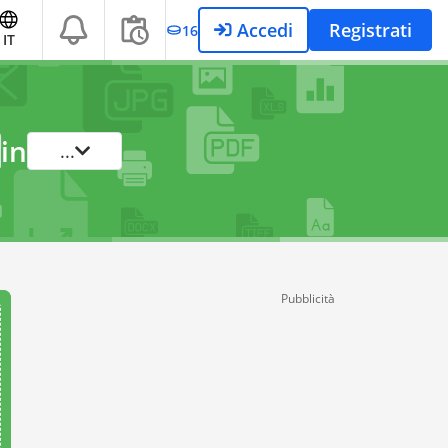
Accedi
Registrati
16
IT
in
...
Pubblicità