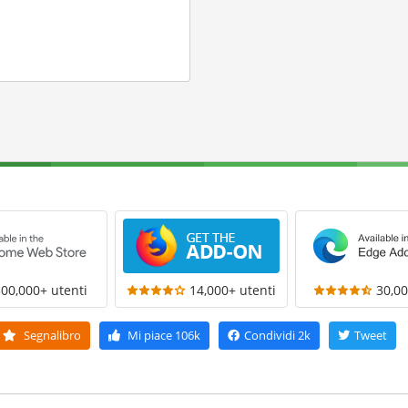
300,000+ utenti
14,000+ utenti
30,00
Segnalibro
Mi piace
106k
Condividi
2k
Tweet