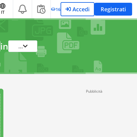
Accedi
Registrati
16
IT
in
...
Pubblicità