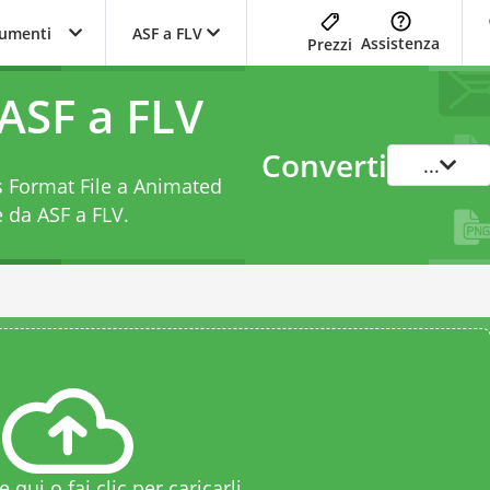
trumenti
ASF a FLV
Assistenza
Prezzi
ASF a FLV
Converti
...
s Format File a Animated
e da ASF a FLV
.
le qui o fai clic per caricarli