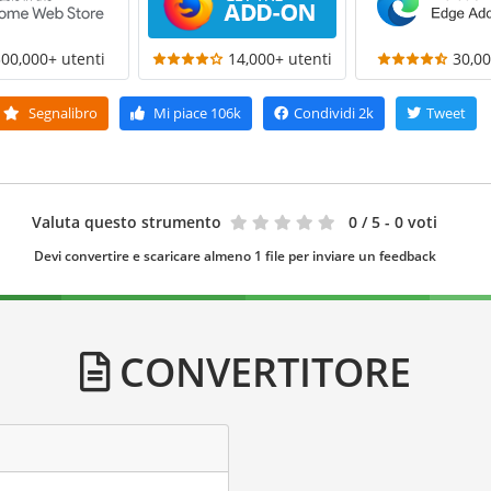
300,000+ utenti
14,000+ utenti
30,00
Segnalibro
Mi piace
106k
Condividi
2k
Tweet
Valuta questo strumento
0
/ 5 - 0 voti
Devi convertire e scaricare almeno 1 file per inviare un feedback
CONVERTITORE