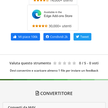
14,000+ utenti
30,000+ utenti
Mi piace
106k
Condividi
2k
Tweet
Valuta questo strumento
0
/ 5 - 0 voti
Devi convertire e scaricare almeno 1 file per inviare un feedback
CONVERTITORE
Converti da M4V