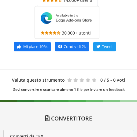
14,000+ utenti
30,000+ utenti
Mi piace
106k
Condividi
2k
Tweet
Valuta questo strumento
0
/ 5 - 0 voti
Devi convertire e scaricare almeno 1 file per inviare un feedback
CONVERTITORE
Converti da TEX