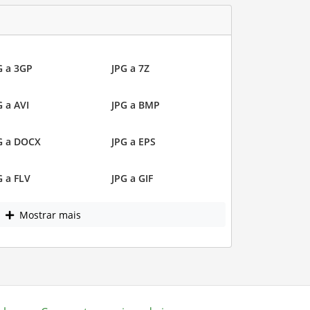
G a 3GP
JPG a 7Z
G a AVI
JPG a BMP
G a DOCX
JPG a EPS
G a FLV
JPG a GIF
Mostrar mais