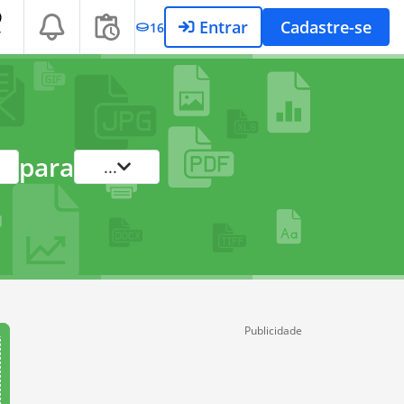
Entrar
Cadastre-se
16
T
para
...
Publicidade