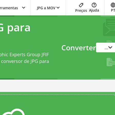
erramentas
JPG a MOV
Ajuda
P
Preços
G para
Converter
...
phic Experts Group JFIF
e
conversor de JPG para