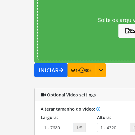
Solte os arqui
E
INICIAR
1
/
30
s
Optional Video settings
Alterar tamanho do vídeo:
Largura:
Altura:
px