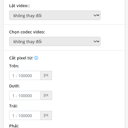
Lật video::
Chọn codec video:
Cắt pixel từ:
Trên:
px
Dưới:
px
Trái:
px
Phải: