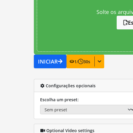
Solte os arqui
E
INICIAR
1
/
30
s
Configurações opcionais
Escolha um preset:
Optional Video settings