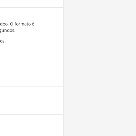
ídeo. O formato é
gundos.
os.