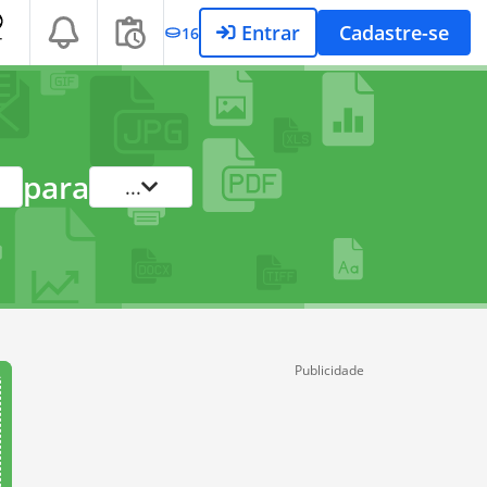
Entrar
Cadastre-se
16
T
para
...
Publicidade