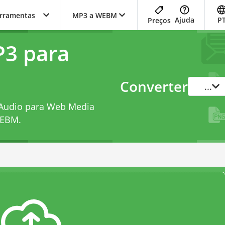
erramentas
MP3 a WEBM
Ajuda
P
Preços
P3 para
Converter
...
 Audio para Web Media
WEBM
.