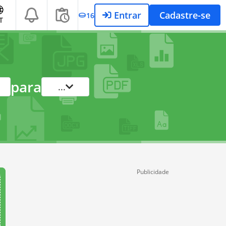
Entrar
Cadastre-se
16
T
para
...
Publicidade