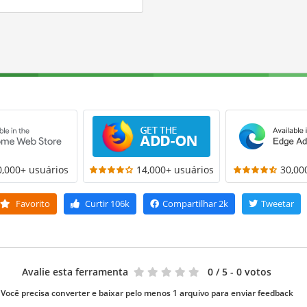
0,000+ usuários
14,000+ usuários
30,00
Favorito
Curtir
106k
Compartilhar
2k
Tweetar
Avalie esta ferramenta
0
/ 5 - 0 votos
Você precisa converter e baixar pelo menos 1 arquivo para enviar feedback