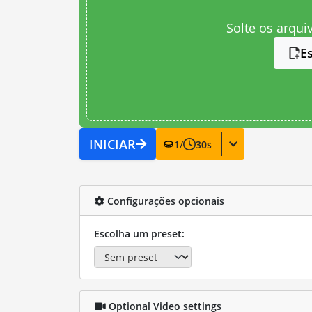
Solte os arqui
E
INICIAR
1
/
30
s
Configurações opcionais
Escolha um preset:
Optional Video settings