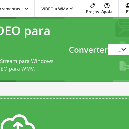
erramentas
VIDEO a WMV
Ajuda
P
Preços
DEO para
Converter
...
 Stream para Windows
IDEO para WMV
.