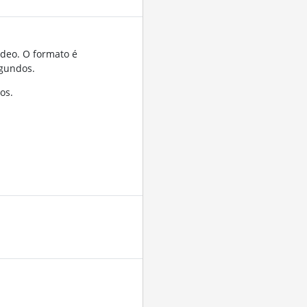
ídeo. O formato é
gundos.
os.