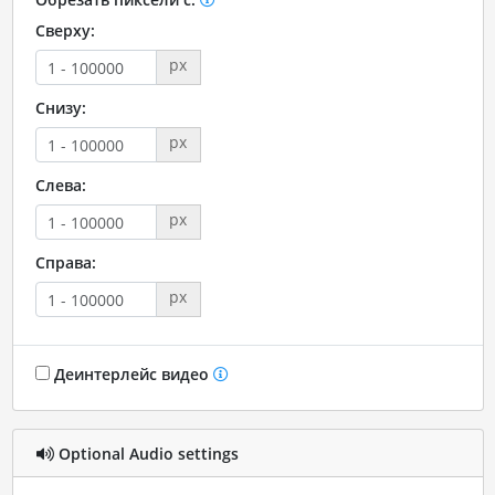
Сверху:
px
Снизу:
px
Слева:
px
Справа:
px
Деинтерлейс видео
Optional Audio settings