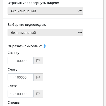
Отразить/перевернуть видео::
Выберите видеокодек:
Обрезать пиксели с:
Сверху:
px
Снизу:
px
Слева:
px
Справа: