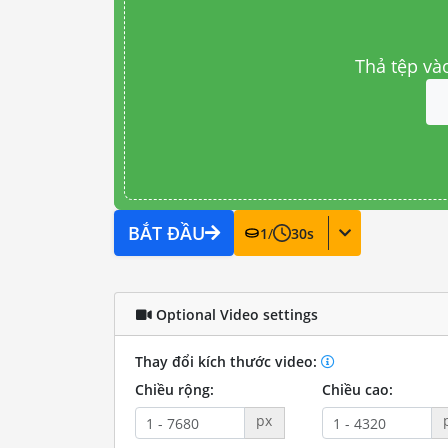
Thả tệp và
BẮT ĐẦU
1
/
30
s
Optional Video settings
Thay đổi kích thước video:
Chiều rộng:
Chiều cao:
px