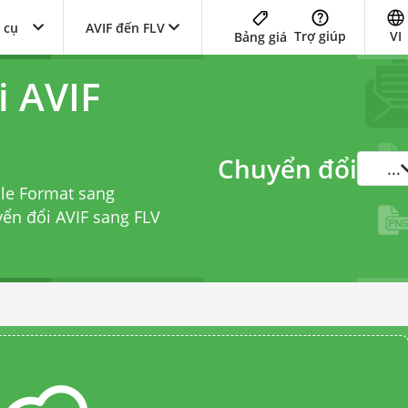
 cụ
AVIF đến FLV
Trợ giúp
VI
Bảng giá
i AVIF
Chuyển đổi
...
ile Format sang
yển đổi AVIF sang FLV