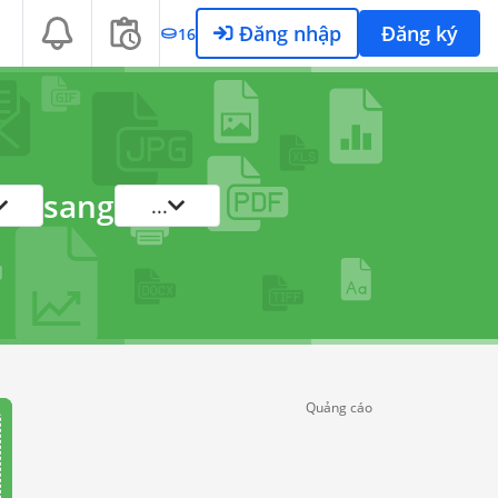
Đăng nhập
Đăng ký
16
sang
...
Quảng cáo