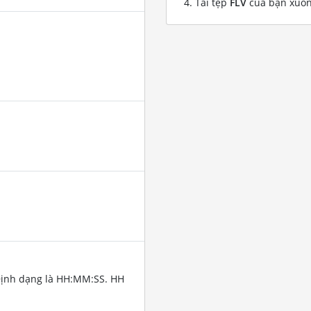
Tải tệp
FLV
của bạn xuố
Định dạng là HH:MM:SS. HH