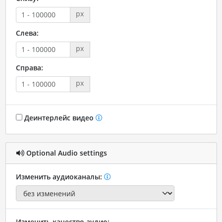
px
Слева:
px
Справа:
px
Деинтерлейс видео
Optional Audio settings
Изменить аудиоканалы:
Изменить качество аудио: