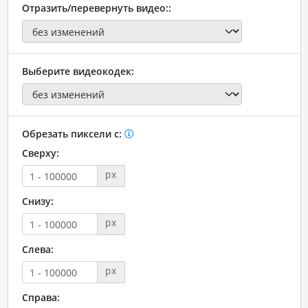
Отразить/перевернуть видео::
Выберите видеокодек:
Обрезать пиксели с:
Сверху:
px
Снизу:
px
Слева:
px
Справа: