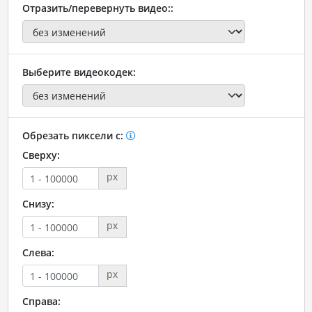
Отразить/перевернуть видео::
Выберите видеокодек:
Обрезать пиксели с:
Сверху:
px
Снизу:
px
Слева:
px
Справа: