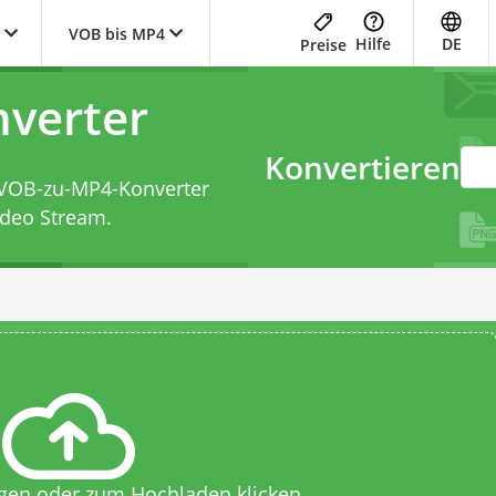
VOB bis MP4
Hilfe
DE
Preise
verter
Konvertieren
VOB-zu-MP4-Konverter
ideo Stream.
egen oder zum Hochladen klicken