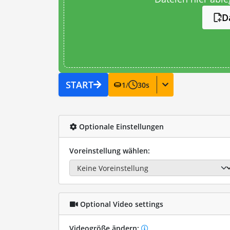
D
START
1
/
30
s
Optionale Einstellungen
Voreinstellung wählen:
Optional Video settings
Videogröße ändern: