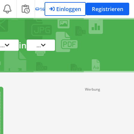
Einloggen
Registrieren
16
in
...
...
Werbung