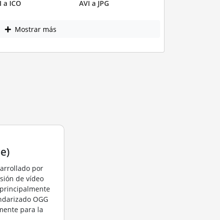
I a ICO
AVI a JPG
Mostrar más
e)
arrollado por
sión de vídeo
 principalmente
andarizado OGG
mente para la
.