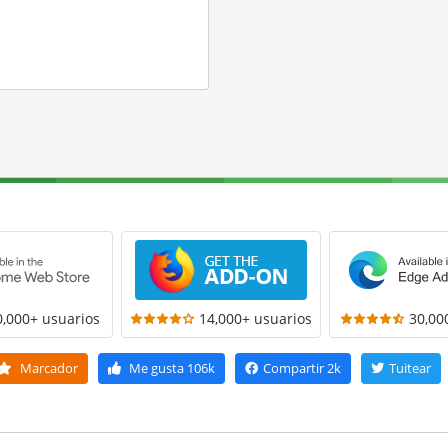
0,000+ usuarios
14,000+ usuarios
30,00
Marcador
Me gusta
106k
Compartir
2k
Tuitear