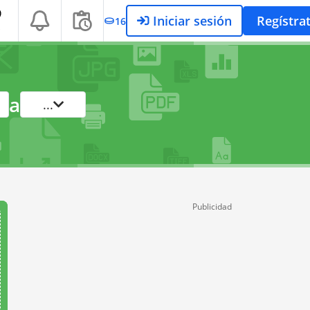
Iniciar sesión
Regístra
16
S
a
...
Publicidad