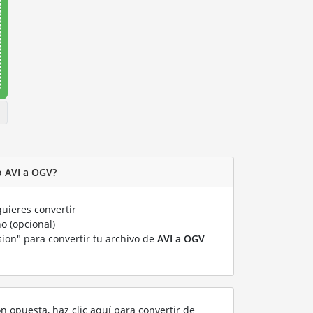
o AVI a OGV?
uieres convertir
o (opcional)
sion" para convertir tu archivo de
AVI a OGV
ón opuesta, haz clic aquí para convertir de