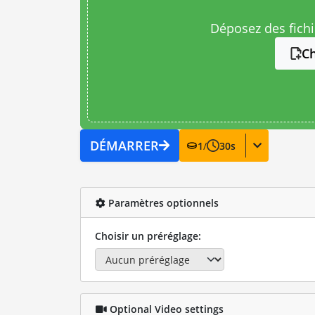
Déposez des fichie
Ch
DÉMARRER
1
/
30
s
Paramètres optionnels
Choisir un préréglage:
Optional Video settings