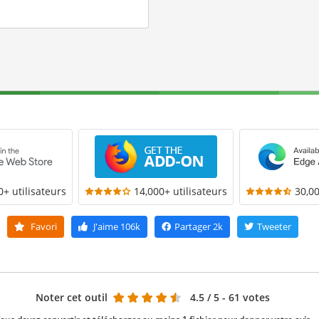
0+ utilisateurs
14,000+ utilisateurs
30,00
Favori
J'aime
106k
Partager
2k
Tweeter
Noter cet outil
4.5
/ 5 - 61 votes