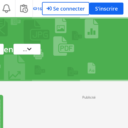
Se connecter
S'inscrire
16
en
...
Publicité