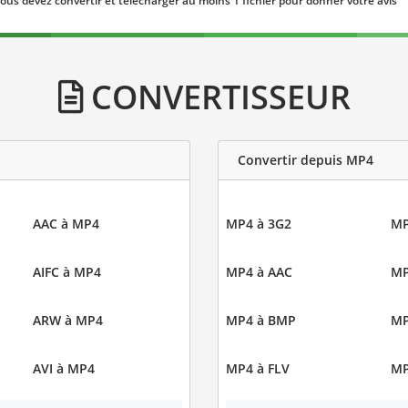
ous devez convertir et télécharger au moins 1 fichier pour donner votre avis
CONVERTISSEUR
Convertir depuis MP4
AAC à MP4
MP4 à 3G2
MP
AIFC à MP4
MP4 à AAC
MP
ARW à MP4
MP4 à BMP
MP
AVI à MP4
MP4 à FLV
MP