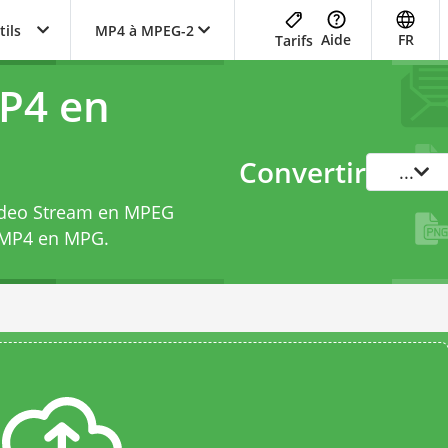
tils
MP4 à MPEG-2
Aide
FR
Tarifs
P4 en
Convertir
...
Video Stream en MPEG
e MP4 en MPG
.