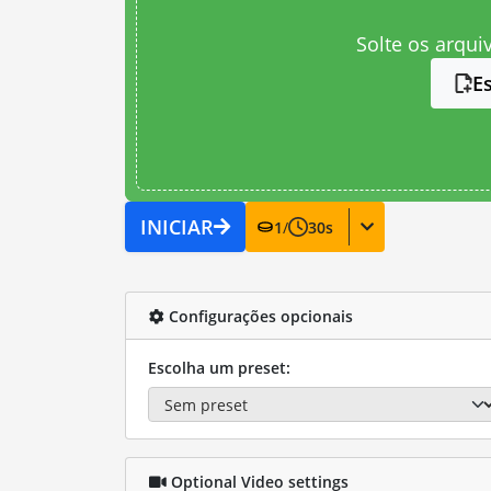
Solte os arqui
E
INICIAR
1
/
30
s
Configurações opcionais
Escolha um preset:
Optional Video settings