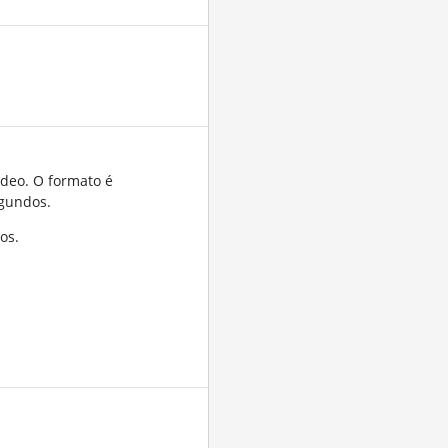
ídeo. O formato é
gundos.
os.