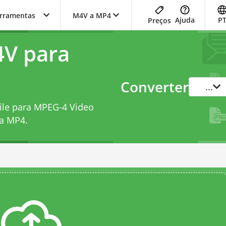
erramentas
M4V a MP4
Ajuda
P
Preços
4V para
Converter
...
File para MPEG-4 Video
ra MP4
.