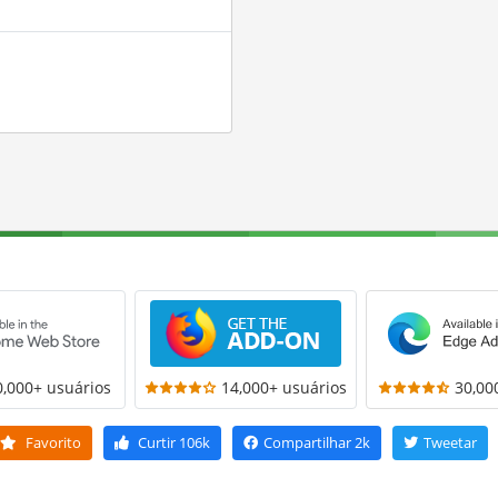
0,000+ usuários
14,000+ usuários
30,00
Favorito
Curtir
106k
Compartilhar
2k
Tweetar