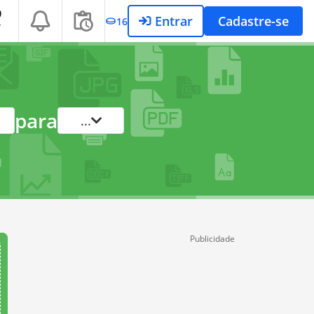
Entrar
Cadastre-se
16
T
para
...
Publicidade