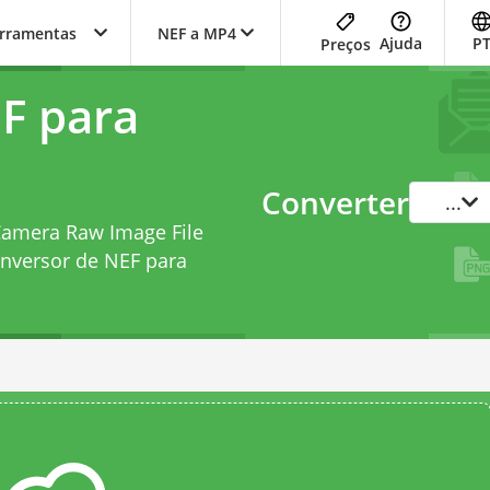
erramentas
NEF a MP4
Ajuda
P
Preços
F para
Converter
...
 Camera Raw Image File
nversor de NEF para