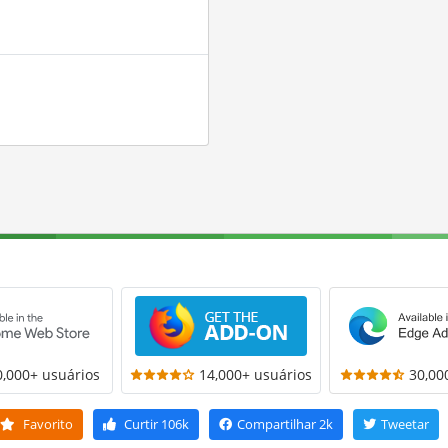
0,000+ usuários
14,000+ usuários
30,00
Favorito
Curtir
106k
Compartilhar
2k
Tweetar