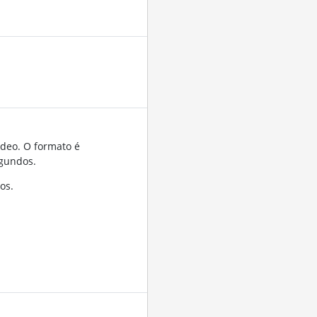
ídeo. O formato é
gundos.
os.