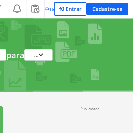
Entrar
Cadastre-se
16
T
para
...
Publicidade