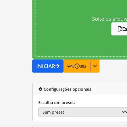
Solte os arqui
E
INICIAR
1
/
30
s
Configurações opcionais
Escolha um preset: