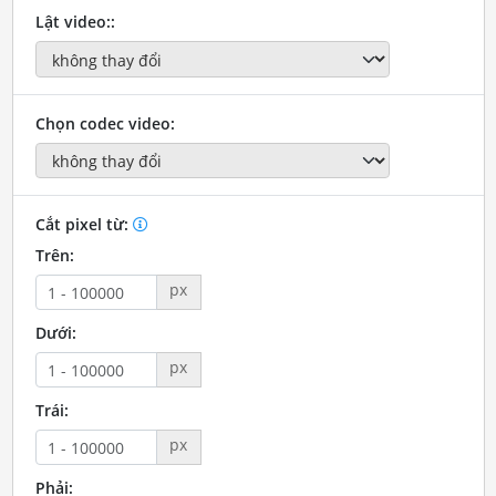
Lật video::
Chọn codec video:
Cắt pixel từ:
Trên:
px
Dưới:
px
Trái:
px
Phải: