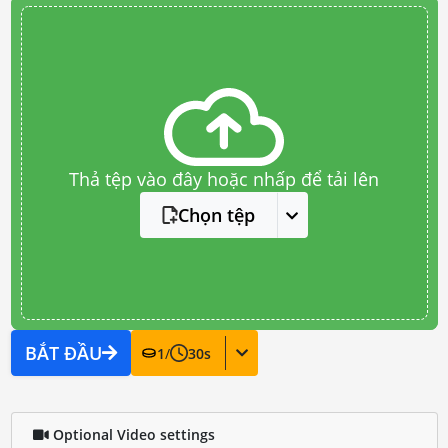
Thả tệp vào đây hoặc nhấp để tải lên
Chọn tệp
BẮT ĐẦU
1
/
30
s
Optional Video settings