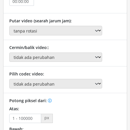
Putar video (searah jarum jam):
Cermin/balik video::
Pilih codec video:
Potong piksel dari:
Atas:
px
Bawah: