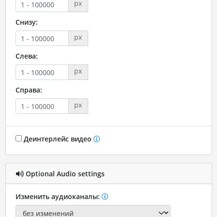
px
Снизу:
px
Слева:
px
Справа:
px
Деинтерлейс видео
Optional Audio settings
Изменить аудиоканалы: