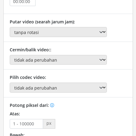
Putar video (searah jarum jam):
Cermin/balik video::
Pilih codec video:
Potong piksel dari:
Atas:
px
Bawah: