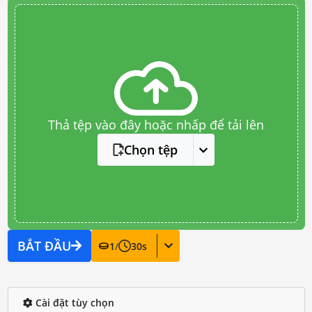
Thả tệp vào đây hoặc nhấp để tải lên
Chọn tệp
BẮT ĐẦU
1
/
30
s
Cài đặt tùy chọn