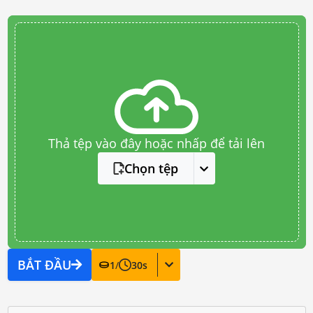
Thả tệp vào đây hoặc nhấp để tải lên
Chọn tệp
BẮT ĐẦU
1
/
30
s