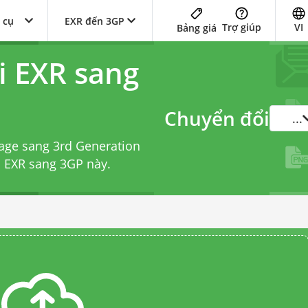
 cụ
EXR đến 3GP
Trợ giúp
VI
Bảng giá
i EXR sang
Chuyển đổi
...
age sang 3rd Generation
i EXR sang 3GP
này.