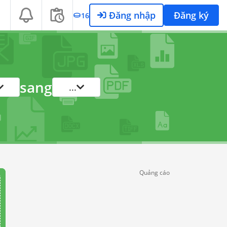
Đăng nhập
Đăng ký
16
sang
...
Quảng cáo