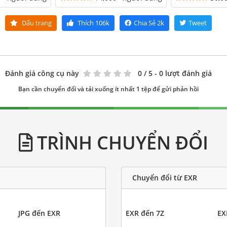
Dấu trang
Thích
106k
Chia Sẻ
2k
Tweet
Đánh giá công cụ này
0
/ 5 - 0 lượt đánh giá
Bạn cần chuyển đổi và tải xuống ít nhất 1 tệp để gửi phản hồi
TRÌNH CHUYỂN ĐỔI
Chuyển đổi từ EXR
JPG đến EXR
EXR đến 7Z
EX