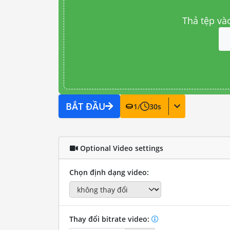
Thả tệp và
BẮT ĐẦU
1
/
30
s
Optional Video settings
Chọn định dạng video:
Thay đổi bitrate video: