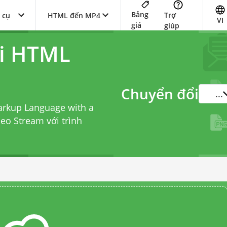
Bảng
Trợ
 cụ
HTML đến MP4
VI
giá
giúp
ổi HTML
Chuyển đổi
...
arkup Language with a
deo Stream với
trình