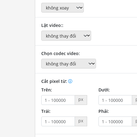
Lật video::
Chọn codec video:
Cắt pixel từ:
Trên:
Dưới:
px
Trái:
Phải:
px