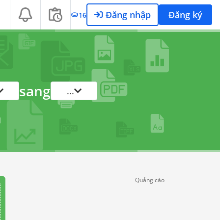
Đăng nhập
Đăng ký
16
sang
...
Quảng cáo