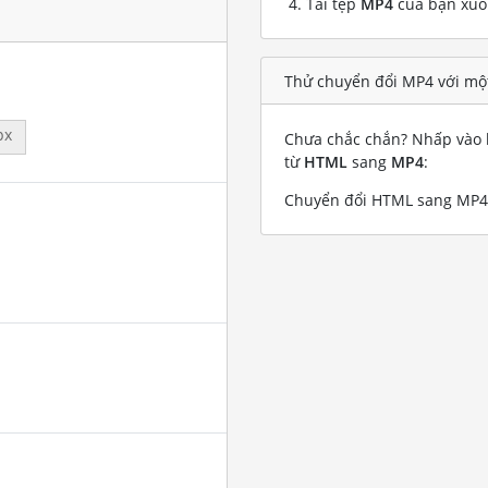
Tải tệp
MP4
của bạn xu
Thử chuyển đổi MP4 với mộ
px
Chưa chắc chắn? Nhấp vào l
từ
HTML
sang
MP4
:
Chuyển đổi HTML sang MP4 