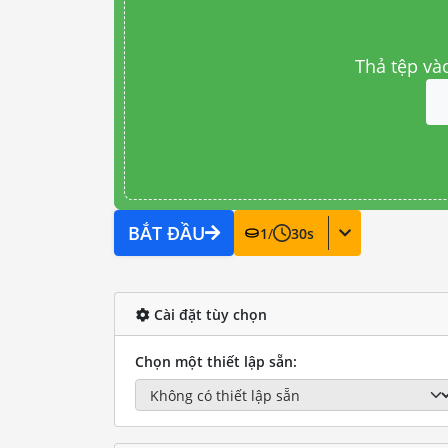
Thả tệp và
BẮT ĐẦU
1
/
30
s
Cài đặt tùy chọn
Chọn một thiết lập sẵn: