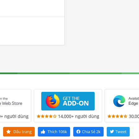
0+ người dùng
14,000+ người dùng
30,0
Dấu trang
Thích
106k
Chia Sẻ
2k
Tweet