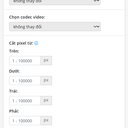
Chọn codec video:
Cắt pixel từ:
Trên:
px
Dưới:
px
Trái:
px
Phải:
px