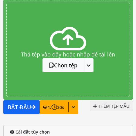
Thả tệp vào đây hoặc nhấp để tải lên
Chọn tệp
THÊM TỆP MẪU
BẮT ĐẦU
1
/
30
s
Cài đặt tùy chọn