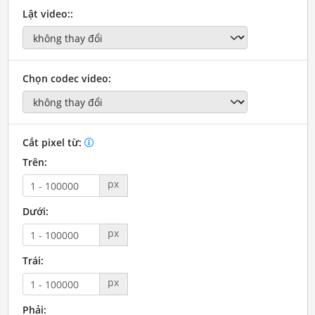
Lật video::
Chọn codec video:
Cắt pixel từ:
Trên:
px
Dưới:
px
Trái:
px
Phải: