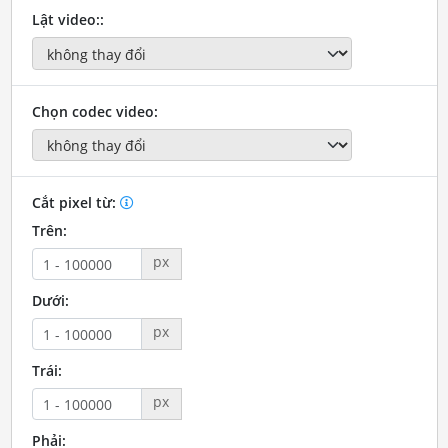
Lật video::
Chọn codec video:
Cắt pixel từ:
Trên:
px
Dưới:
px
Trái:
px
Phải: