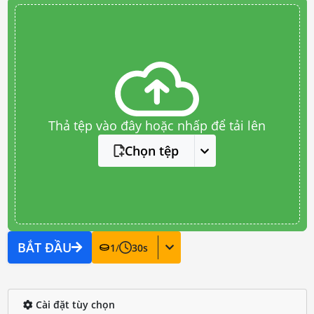
Thả tệp vào đây hoặc nhấp để tải lên
Chọn tệp
BẮT ĐẦU
1
/
30
s
Cài đặt tùy chọn