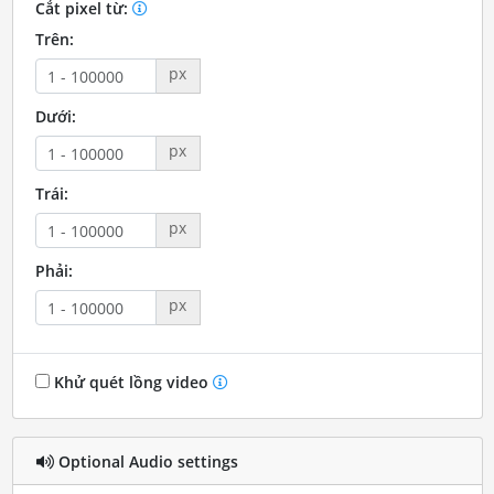
Cắt pixel từ:
Trên:
px
Dưới:
px
Trái:
px
Phải:
px
Khử quét lồng video
Optional Audio settings