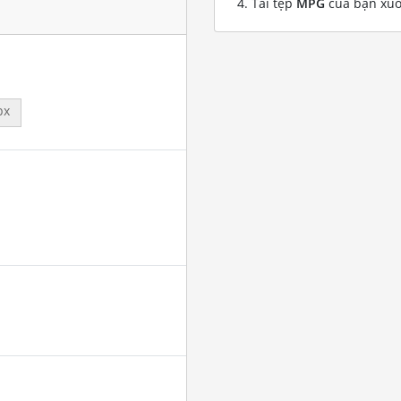
Tải tệp
MPG
của bạn xu
px