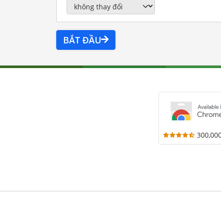
BẮT ĐẦU
300,00