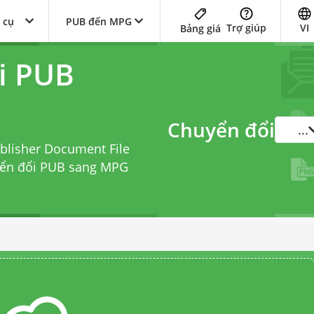
 cụ
PUB đến MPG
Trợ giúp
VI
Bảng giá
i PUB
Chuyển đổi
...
blisher Document File
yển đổi PUB sang MPG