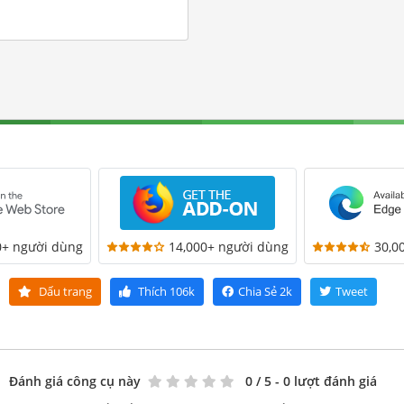
0+ người dùng
14,000+ người dùng
30,0
Dấu trang
Thích
106k
Chia Sẻ
2k
Tweet
Đánh giá công cụ này
0
/ 5 - 0 lượt đánh giá