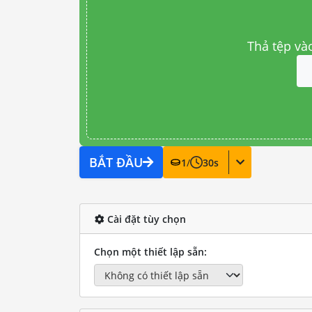
Thả tệp và
BẮT ĐẦU
1
/
30
s
Cài đặt tùy chọn
Chọn một thiết lập sẵn: