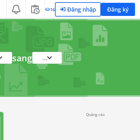
Đăng nhập
Đăng ký
16
sang
...
Quảng cáo