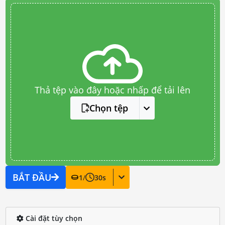
Thả tệp vào đây hoặc nhấp để tải lên
Chọn tệp
BẮT ĐẦU
1
/
30
s
Cài đặt tùy chọn