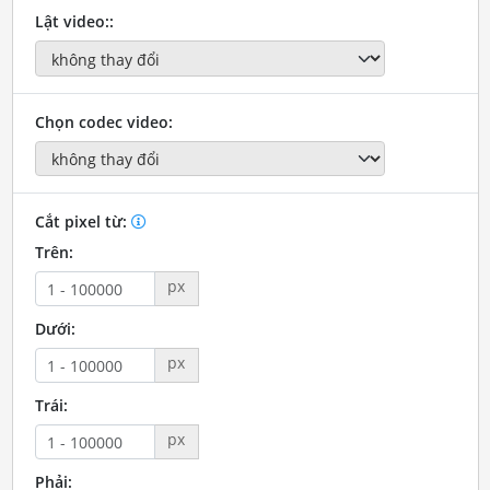
Lật video::
Chọn codec video:
Cắt pixel từ:
Trên:
px
Dưới:
px
Trái:
px
Phải: