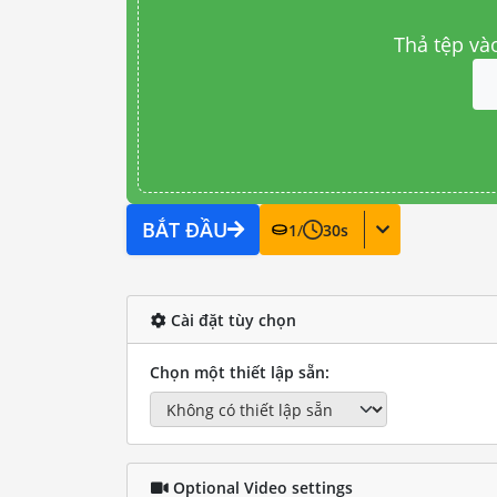
Thả tệp và
BẮT ĐẦU
1
/
30
s
Cài đặt tùy chọn
Chọn một thiết lập sẵn:
Optional Video settings