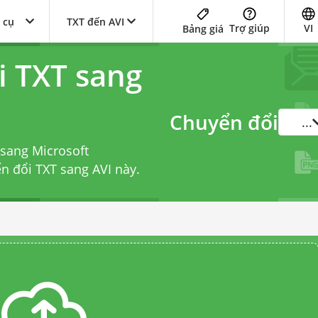
 cụ
TXT đến AVI
Trợ giúp
VI
Bảng giá
i TXT sang
Chuyển đổi
...
 sang Microsoft
ển đổi TXT sang AVI
này.