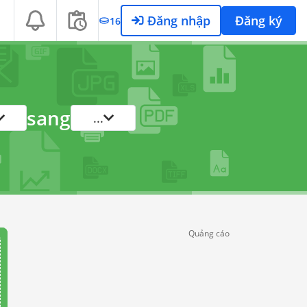
Đăng nhập
Đăng ký
16
sang
...
Quảng cáo