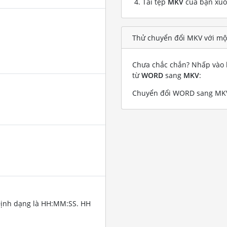
Tải tệp
MKV
của bạn xu
Thử chuyển đổi MKV với m
Chưa chắc chắn? Nhấp vào l
từ
WORD
sang
MKV
:
Chuyển đổi WORD sang MKV 
Định dạng là HH:MM:SS. HH