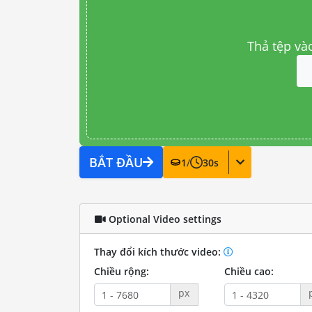
Thả tệp và
BẮT ĐẦU
1
/
30
s
Optional Video settings
Thay đổi kích thước video:
Chiều rộng:
Chiều cao:
px