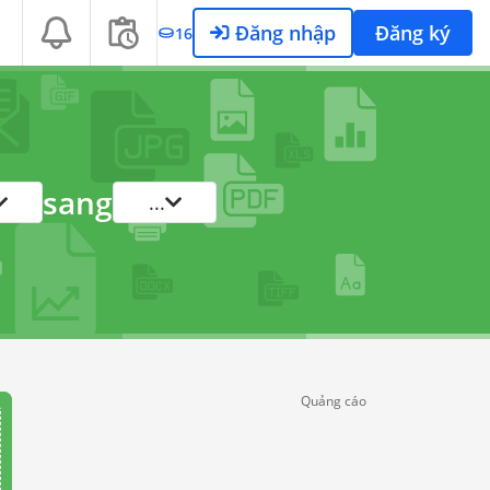
Đăng nhập
Đăng ký
16
sang
...
Quảng cáo