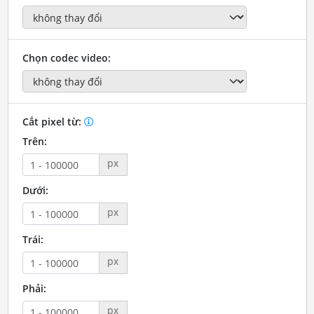
Chọn codec video:
Cắt pixel từ:
Trên:
px
Dưới:
px
Trái:
px
Phải:
px