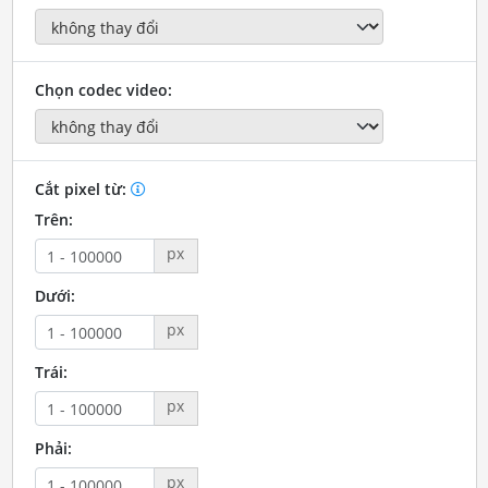
Chọn codec video:
Cắt pixel từ:
Trên:
px
Dưới:
px
Trái:
px
Phải:
px