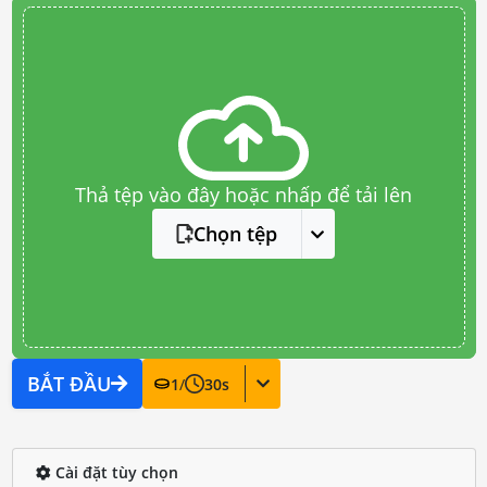
Thả tệp vào đây hoặc nhấp để tải lên
Chọn tệp
BẮT ĐẦU
1
/
30
s
Cài đặt tùy chọn