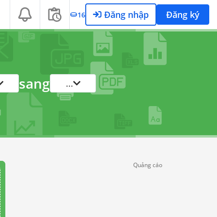
Đăng nhập
Đăng ký
16
sang
...
Quảng cáo