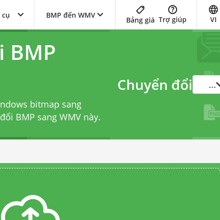
 cụ
BMP đến WMV
Trợ giúp
VI
Bảng giá
ổi BMP
Chuyển đổi
...
Windows bitmap sang
n đổi BMP sang WMV
này.