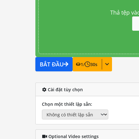
Thả tệp và
BẮT ĐẦU
1
/
30
s
Cài đặt tùy chọn
Chọn một thiết lập sẵn:
Optional Video settings