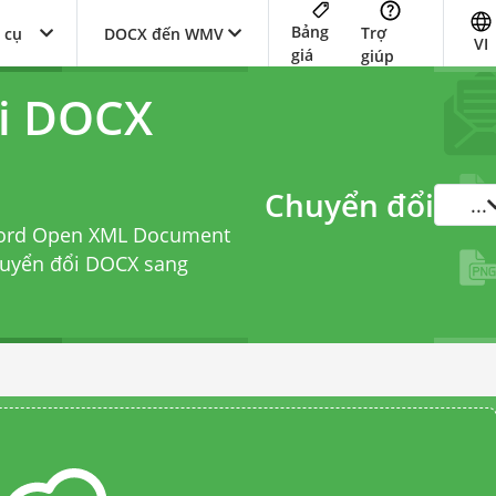
Bảng
Trợ
 cụ
DOCX đến WMV
VI
giá
giúp
ổi DOCX
Chuyển đổi
...
 Word Open XML Document
huyển đổi DOCX sang