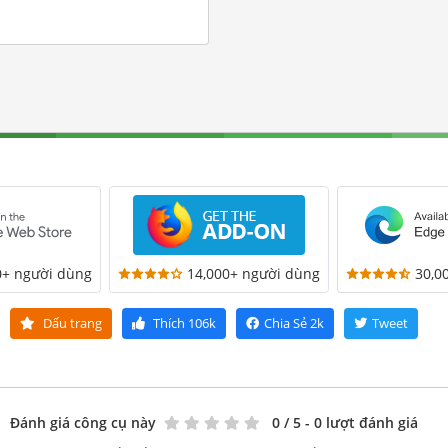
0+ người dùng
14,000+ người dùng
30,0
Dấu trang
Thích
106k
Chia Sẻ
2k
Tweet
Đánh giá công cụ này
0
/ 5 - 0 lượt đánh giá