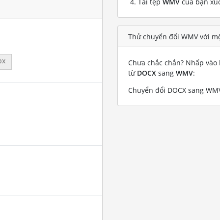
Tải tệp
WMV
của bạn xu
Thử chuyển đổi WMV với mộ
px
Chưa chắc chắn? Nhấp vào l
từ
DOCX
sang
WMV
:
Chuyển đổi DOCX sang WMV 