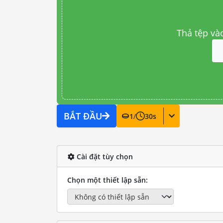
Thả tệp và
BẮT ĐẦU
1
/
30
s
Cài đặt tùy chọn
Chọn một thiết lập sẵn: