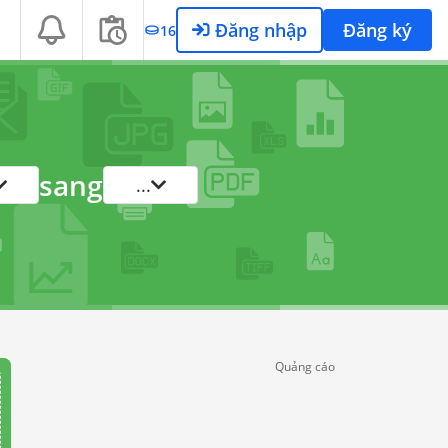
Đăng nhập
Đăng ký
16
sang
...
Quảng cáo