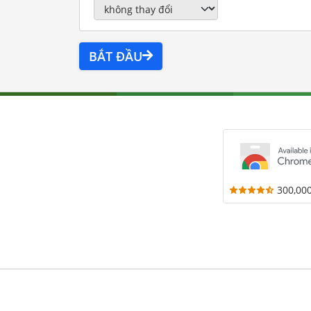
BẮT ĐẦU
300,00