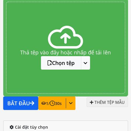
Thả tệp vào đây hoặc nhấp để tải lên
Chọn tệp
THÊM TỆP MẪU
BẮT ĐẦU
1
/
30
s
Cài đặt tùy chọn