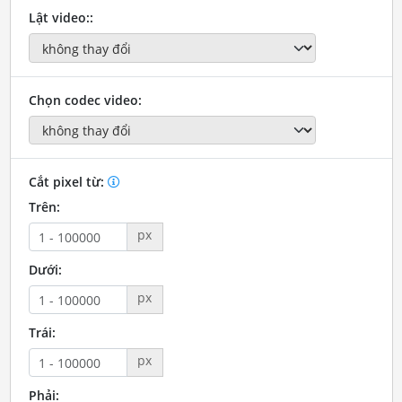
Lật video::
Chọn codec video:
Cắt pixel từ:
Trên:
px
Dưới:
px
Trái:
px
Phải: