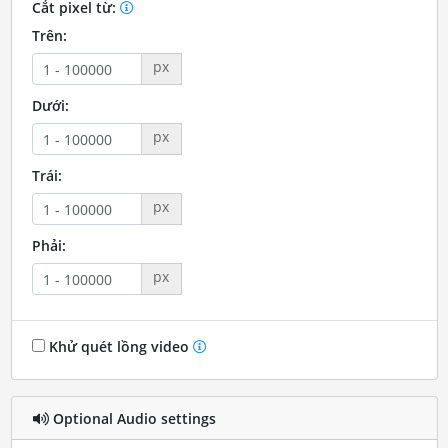
Cắt pixel từ:
Trên:
px
Dưới:
px
Trái:
px
Phải:
px
Khử quét lồng video
Optional Audio settings