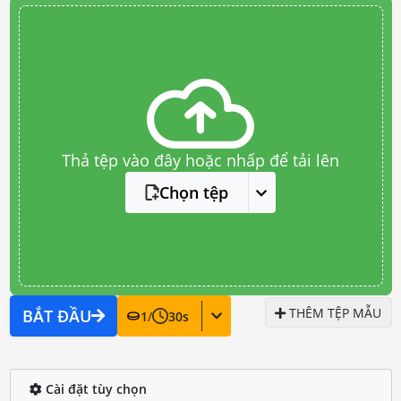
Thả tệp vào đây hoặc nhấp để tải lên
Chọn tệp
THÊM TỆP MẪU
BẮT ĐẦU
1
/
30
s
Cài đặt tùy chọn