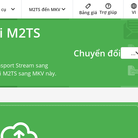
 cụ
M2TS đến MKV
Trợ giúp
VI
Bảng giá
i M2TS
Chuyển đổi
...
nsport Stream sang
ổi M2TS sang MKV
này.