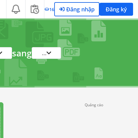
Đăng nhập
Đăng ký
16
sang
...
Quảng cáo