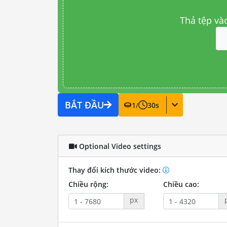
Thả tệp và
BẮT ĐẦU
1
/
30
s
Optional Video settings
Thay đổi kích thước video:
Chiều rộng:
Chiều cao:
px