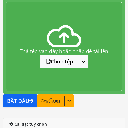
Thả tệp vào đây hoặc nhấp để tải lên
Chọn tệp
BẮT ĐẦU
1
/
30
s
Cài đặt tùy chọn