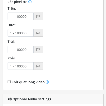
Cắt pixel từ:
Trên:
px
Dưới:
px
Trái:
px
Phải:
px
Khử quét lồng video
Optional Audio settings