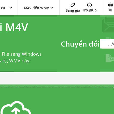
 cụ
M4V đến WMV
Trợ giúp
VI
Bảng giá
i M4V
Chuyển đổi
...
o File sang Windows
 sang WMV
này.