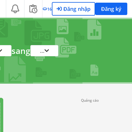
Đăng nhập
Đăng ký
16
sang
...
Quảng cáo