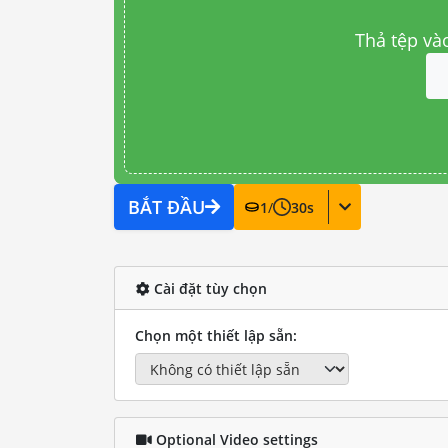
Thả tệp và
BẮT ĐẦU
1
/
30
s
Cài đặt tùy chọn
Chọn một thiết lập sẵn:
Optional Video settings