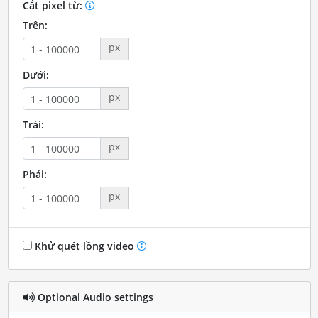
Cắt pixel từ:
Trên:
px
Dưới:
px
Trái:
px
Phải:
px
Khử quét lồng video
Optional Audio settings