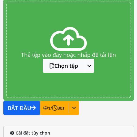
Thả tệp vào đây hoặc nhấp để tải lên
Chọn tệp
BẮT ĐẦU
1
/
30
s
Cài đặt tùy chọn